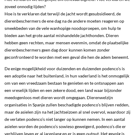
zoveel onnodig lijden?
Hoe is te verklaren dat terwijl de jacht wordt gesubsidieerd, de
dierenbeschermers de ene dag na de andere moeten reageren op
smeekbeden van de vele wanhopige noodoproepen, om hulp te
bieden aan het grote aantal mishandelde jachthonden. Dieren
hebben geen rechten, maar mensen evenmin, omdat de plaatselijke
dierenbeschermers geen dag door kunnen komen zonder
geconfronteerd te worden met een geval die hen de adem beneemt.
De enige mogelijkheid voor duizenden en duizenden podenco’s is
een adoptie naar het buitenland, in hun vaderland is het onmogelijk
om van een vreedzaam bestaan te genieten en te ontsnappen aan
een vreselijk lijden en een zekere dood, een land waar bijzonder
meedogenloos met dieren wordt omgegaan. Dierenwelzijn
organisaties in Spanje zullen beschadigde podenco’s blijven redden,
maar de asielen zijn na het jachtseizoen al snel overvol, waardoor zij
de verlaten podenco’s niet langer op kunnen nemen. In een aantal
asielen worden de podenco’s sowieso geweigerd, podenco’s die er
verblijven leven er al jarenlang en er is geen output. Het gevolg is