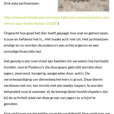
(link data jachtseizoen:
http://www.elcotodecaza.com/reportaje/caza-menor/empieza-caza-
menor-aqui-tienes-fechas-151007
)
Ongeacht hoe goed het dier heeft gejaagd, hoe snel en gehoorzaam,
trouw en liefdevol het is... Het maakt echt niet uit. Het jachtseizoen
eindigt en nu worden de podenco’s een echte ergernis en een
onnodige financiële last.
Het gevolg is een overvloed aan beelden tot vervelens toe herhaald:
honden, vooral Podenco’s die doorgaans gebruikt worden door
jagers, zwervend, hongerig, aangereden door auto’s. De
verontwaardiging van dierenbeschermers is groot. Deze dieren
verdienen het om, ten minste met een beetje respect, te worden
behandeld vooral wanneer zij de belangrijkste hoofdrolspelers zijn
bij de activiteit waarvan deze groep van jagers zo schijnt te
genieten.
Hoe verklaren we dergelijke onrechtvaardigheid? Hoe verklaren we