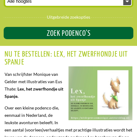
Uitgebreide zoekopties
ZOEK PODENCO'S
NU TE BESTELLEN: LEX, HET ZWERFHONDJE UIT
SPANJE
Van schrijfster Monique van
Gelder met illustraties van Eus
Thate:
Lex, het zwerfhondje uit
Spanje.
Over een kleine podenco die,
eenmaal in Nederland, de
leukste avonturen beleeft. In
een aantal (voorlees)verhaaltjes met prachtige illustraties wordt het