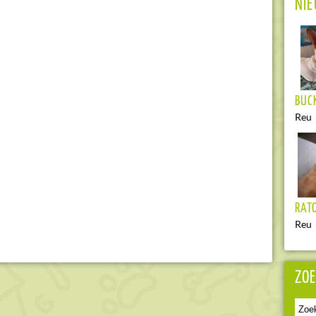
NIE
BUC
Reu
RAT
Reu
ZOE