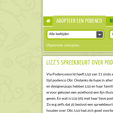
ADOPTEER EEN PODENCO
N

Uitgebreide zoekopties
LIZZ'S SPREEKBEURT OVER PO
Via Podencoworld heeft Lizz van 11 sinds 
tijd podenco Obi. Ondanks de hype in allerl
en designerpups hebben Lizz en haar famil
ervoor gekozen een asielhond een fijn thuis
geven. En wat is Lizz blij met haar lieve po
Zo erg zelfs dat zij besloot een spreekbeurt
houden over Obi. Lizz had zich goed voorb