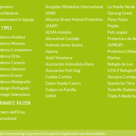
gemeen
Acogidas Malakitas International
La Huella Verde
schiedenis
(AMI)
Opvang Greet
dencoleed in Spanje
Alhama Street Animal Protection
Paws Patas
(ASAP)
Pepito
 TYPES
ALMA Hondon
Pets angels
denco Andaluz
Almanimal Castalla
Protectora de A
denco Maneto
Animals Sense Sostre
(APROP)
denco Campanero
Apama
Protectora Mala
denco Orito
Asiel Tanamera
Plantas
denco Canario
Asociación Animalista Eleos
Refugio de Leo
denco Ibicenco
Asociación Ped-Dog
S.P.A.P Refug
denco Enano
Cadela Carlota
Siempre Contig
denco Malagueño
Dejan Huella Castro
Spanische Tiere 
dengo Português
Galgos en Familia
Tenerife (Sabine
rnego Valenciano
GPAR
Triple A Nederl
ERWANTE RASSEN
rneco dell'Etna
araohond
ijke toestemming mag men niets kopiëren of gebruiken van deze website.