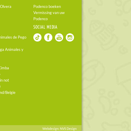
 Olvera
Podenco boeken
Vermissing van uw
Podenco
SOCIAL MEDIA
nimales de Pego
ga Animales y
io Kimba
o
in not
)
and/Belgie
Webdesign:
NVS Design