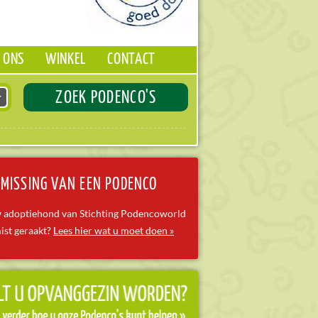
 ONS
WINKEL
CONTACT
ZOEK PODENCO'S
MISSING VAN EEN PODENCO
w adoptiehond van Stichting Podencoworld
ist geraakt?
Lees hier wat u moet doen »