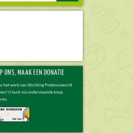
P ONS, MAAK EEN DONATIE
 u het werk van Stichting Podencoworld
nen? U kunt via onderstaande knop
ren.