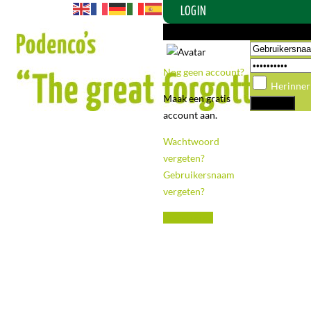
LOGIN
Login of maak een account aan
Nog geen account?
Herinner
Maak een gratis
account aan.
Wachtwoord
vergeten?
-
Gebruikersnaam
vergeten?
Registreren