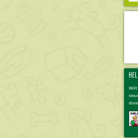
HEL
Wilt
steu
done