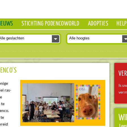
IEUWS
STICHTING PODENCOWORLD
ADOPTIES
HELP
DENCO'S
VER
enige
Is u
ei ras-
verm
ie
 te
denco.
 te
ereid