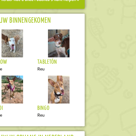
EUW BINNENGEKOMEN
LOW
TABLETÓN
je
Reu
DI
BINGO
je
Reu