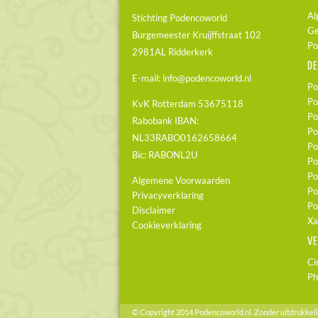
Al
Stichting Podencoworld
Ge
Burgemeester Kruijffstraat 102
Po
2981AL Ridderkerk
DE
E-mail:
info@podencoworld.nl
Po
Po
KvK Rotterdam 53675118
Po
Rabobank IBAN:
Po
NL33RABO0162658664
Po
Bic: RABONL2U
Po
Po
Algemene Voorwaarden
Po
Privacyverklaring
Po
Disclaimer
Xa
Cookieverklaring
V
Ci
Ph
© Copyright 2014 Podencoworld.nl. Zonder uitdrukkel