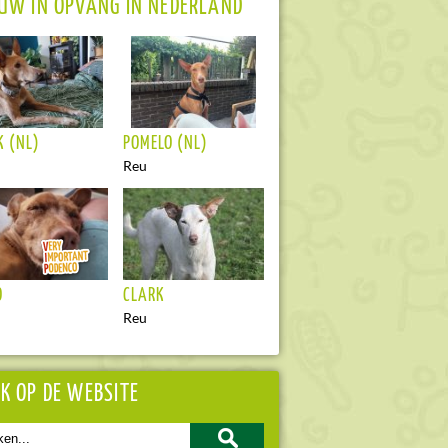
UW IN OPVANG IN NEDERLAND
K (NL)
POMELO (NL)
Reu
O
CLARK
Reu
K OP DE WEBSITE