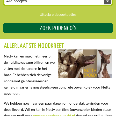
Uitgebreide zoekopties
ZOEK PODENCO'S
ALLERLAATSTE NOODKREET
Netty kan en mag niet meer bij
de huidige opvang blijven en we
zitten met de handen in het
haar. Er hebben zich de vorige
ronde wat geïnteresseerden
gemeld maar er is nog steeds geen concrete opvangplek voor Netty
gevonden.
We hebben nog maar een paar dagen om onderdak te vinden voor
deze lieverd. Wil en kan je Netty een fijne (opvang)plek bieden stuur
dan een mail naar
opvang@podencoworld.nl
dan zal een vrijwilliger